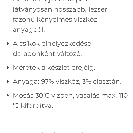
látványosan hosszabb, lezser
fazonú kényelmes viszkóz
anyagból.
A csíkok elhelyezkedése
darabonként változó.
Méretek a készlet erejéig.
Anyaga: 97% viszkóz, 3% elasztán.
Mosás 30’C vízben, vasalás max. 110
‘C kifordítva.