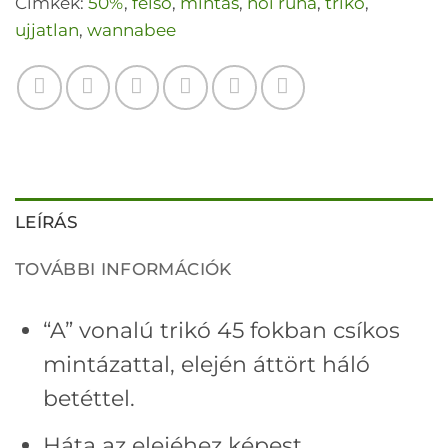
Címkék:
50%
,
felső
,
mintás
,
női ruha
,
trikó
,
ujjatlan
,
wannabee
LEÍRÁS
TOVÁBBI INFORMÁCIÓK
“A” vonalú trikó 45 fokban csíkos
mintázattal, elején áttört háló
betéttel.
Háta az elejéhez képest