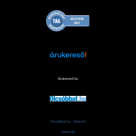
Árukereső.hu
Olcsóbbat.hu – Spórolni
tudni kell