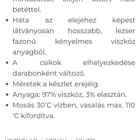
betéttel.
Háta az elejéhez képest
látványosan hosszabb, lezser
fazonú kényelmes viszkóz
anyagból.
A csíkok elhelyezkedése
darabonként változó.
Méretek a készlet erejéig.
Anyaga: 97% viszkóz, 3% elasztán.
Mosás 30’C vízben, vasalás max. 110
‘C kifordítva.