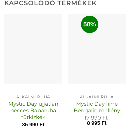
KAPCSOLÓDÓ TERMÉKEK
50%
ALKALMI RUHA
ALKALMI RUHA
Mystic Day ujjatlan
Mystic Day lime
necces Babaruha
Bengalin mellény
türkizkék
17 990
Ft
8 995
Ft
35 990
Ft