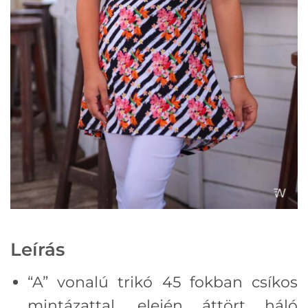
Leírás
“A” vonalú trikó 45 fokban csíkos
mintázattal, elején áttört háló