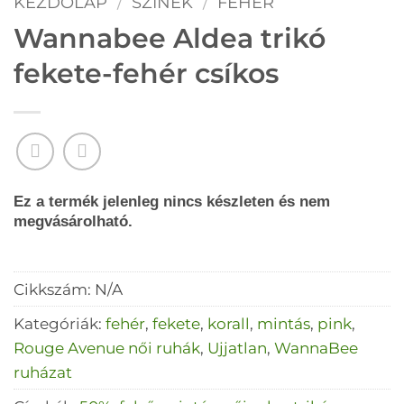
KEZDŐLAP
/
SZÍNEK
/
FEHÉR
Wannabee Aldea trikó
fekete-fehér csíkos
Ez a termék jelenleg nincs készleten és nem
megvásárolható.
Cikkszám:
N/A
Kategóriák:
fehér
,
fekete
,
korall
,
mintás
,
pink
,
Rouge Avenue női ruhák
,
Ujjatlan
,
WannaBee
ruházat