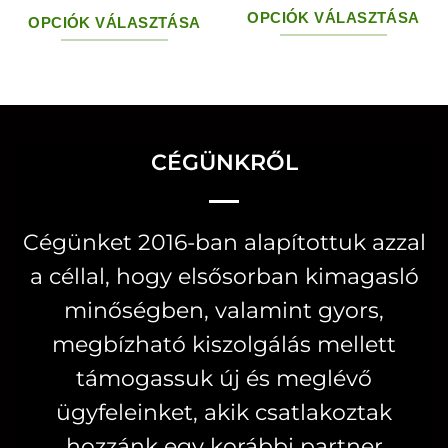
OPCIÓK VÁLASZTÁSA
OPCIÓK VÁLASZTÁSA
Ennek
Ennek
a
a
terméknek
terméknek
több
több
CÉGÜNKRŐL
variációja
variációja
van.
van.
A
A
Cégünket 2016-ban alapítottuk azzal
változatok
változatok
a céllal, hogy elsősorban kimagasló
a
a
minőségben, valamint gyors,
termékoldal
termékoldalon
választhatók
megbízható kiszolgálás mellett
választhatók
ki
ki
támogassuk új és meglévő
ügyfeleinket, akik csatlakoztak
hozzánk egy korábbi partner