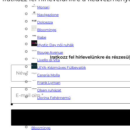
Monari
Navigazione
Dolcezza
Bloomings
Rabe
Mystic Day női ruhák
Rouge Avenue
Iratkozz fel hírlevelünkre és részesü
Livello di Vita
LEYA-Kézműves Fülbevalók
Cereria Molla
Frank Lyman
Olsen ruházat
Dorina Fehérnemű
Termékeink
Rouge Avenue
Cereria Molla
Bloomings