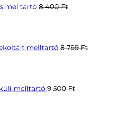
s melltartó
8 400
Ft
koltált melltartó
8 799
Ft
üli melltartó
9 500
Ft