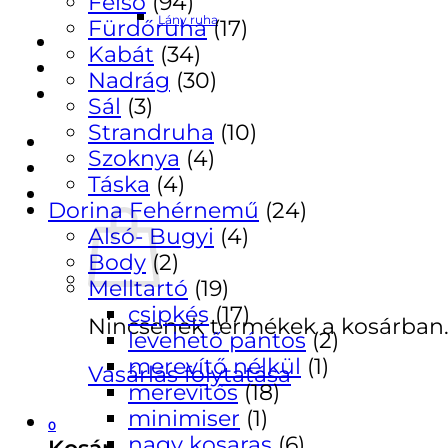
Felső
(94)
Lány ruha
Fürdőruha
(17)
Pénztár
Kabát
(34)
ÚJDONSÁGAINK
Nadrág
(30)
Regisztráció
Sál
(3)
Strandruha
(10)
Belépés
Szoknya
(4)
Táska
(4)
Kosár /
0
Ft
0
Dorina Fehérnemű
(24)
Alsó- Bugyi
(4)
Body
(2)
Melltartó
(19)
csipkés
(17)
Nincsenek termékek a kosárban
levehető pántos
(2)
merevítő nélkül
(1)
Vásárlás folytatása
merevítős
(18)
minimiser
(1)
0
nagy kosaras
(6)
Kosár