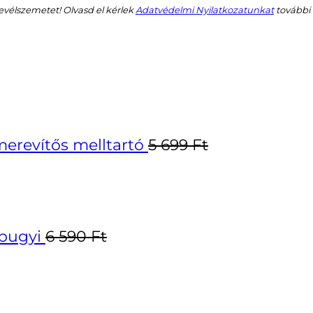
vélszemetet! Olvasd el kérlek
Adatvédelmi Nyilatkozatunkat
további 
erevítős melltartó
5 699
Ft
bugyi
6 590
Ft