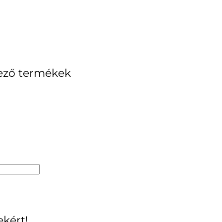
kező termékek
ekért!