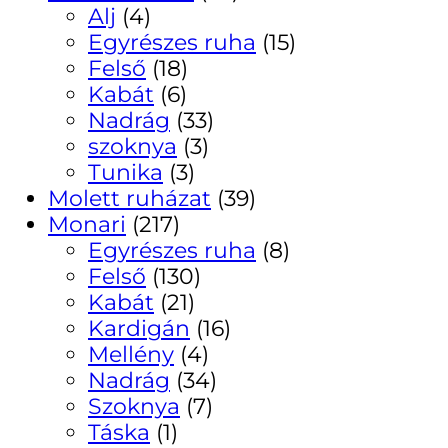
Alj
(4)
Egyrészes ruha
(15)
Felső
(18)
Kabát
(6)
Nadrág
(33)
szoknya
(3)
Tunika
(3)
Molett ruházat
(39)
Monari
(217)
Egyrészes ruha
(8)
Felső
(130)
Kabát
(21)
Kardigán
(16)
Mellény
(4)
Nadrág
(34)
Szoknya
(7)
Táska
(1)