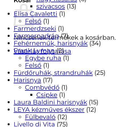
szivacsos
(13)
Elisa Cavaletti
(1)
Felső
(1)
Farmerdzseki
(1)
Farmernadrág
(7)
Nincsenek termékek a kosárban.
Fehérneműk, harisnyák
(34)
Frank Lyman
(2)
Vásárlás folytatása
Egybe ruha
(1)
Felső
(1)
Fürdőruhák, strandruhák
(25)
Harisnya
(17)
Combvédő
(1)
Csipke
(1)
Laura Baldini harisnyák
(15)
LEYA kézműves ékszer
(12)
Fülbevaló
(12)
Livello di Vita
(75)