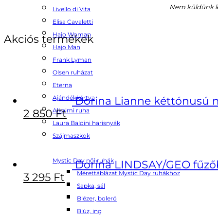
Nem küldünk le
Livello di Vita
Elisa Cavaletti
Hajo Woman
Akciós termékek
Hajo Man
Frank Lyman
Olsen ruházat
Eterna
Ajándékkártya
Dorina Lianne kéttónusú m
Alkalmi ruha
2 850
Ft
Laura Baldini harisnyák
Szájmaszkok
Mystic Day női ruhák
Dorina LINDSAY/GEO fűző
Mérettáblázat Mystic Day ruhákhoz
3 295
Ft
Sapka, sál
Blézer, boleró
Blúz, ing