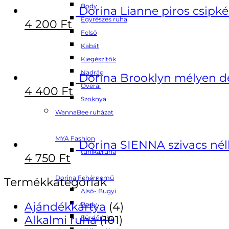
Body
Dorina Lianne piros csipké
Egyrészes ruha
4 200
Ft
Felső
Kabát
Kiegészítők
Nadrág
Dorina Brooklyn mélyen de
Overál
4 400
Ft
Szoknya
WannaBee ruházat
MYA Fashion
Dorina SIENNA szivacs nélk
tunika/ruha
4 750
Ft
Dorina Fehérnemű
Termékkategóriák
Alsó- Bugyi
Ajándékkártya
(4)
Body
Alkalmi ruha
(101)
Fürdőruha