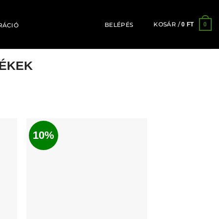
KOSÁR /
0
0
FT
BELÉPÉS
RÁCIÓ
MÉKEK
10%