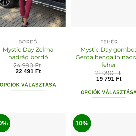
BORDÓ
FEHÉR
Mystic Day Zelma
Mystic Day gombo
nadrág bordó
Gerda bengalin nad
fehér
24 990
Ft
22 491
Ft
21 990
Ft
19 791
Ft
OPCIÓK VÁLASZTÁSA
OPCIÓK VÁLASZTÁS
Ennek
Ennek
a
a
terméknek
termékn
0%
10%
több
több
variációja