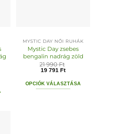
MYSTIC DAY NŐI RUHÁK
s
Mystic Day zsebes
rág
bengalin nadrág zöld
21 990
Ft
19 791
Ft
OPCIÓK VÁLASZTÁSA
A
Ennek
a
terméknek
ek
több
variációja