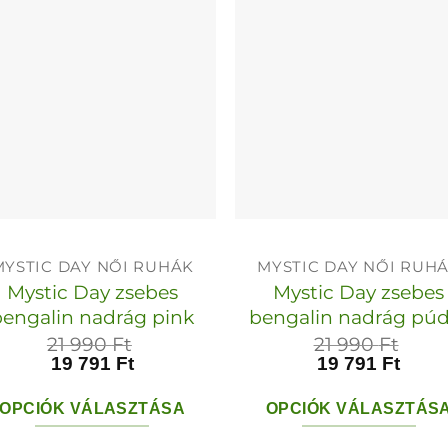
variációja
van.
van.
A
A
változatok
változato
a
a
termékoldalon
termékol
választhatók
választha
ki
ki
MYSTIC DAY NŐI RUHÁK
MYSTIC DAY NŐI RUH
Mystic Day zsebes
Mystic Day zsebes
bengalin nadrág pink
bengalin nadrág pú
21 990
Ft
21 990
Ft
19 791
Ft
19 791
Ft
OPCIÓK VÁLASZTÁSA
OPCIÓK VÁLASZTÁS
Ennek
Ennek