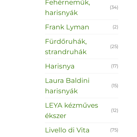
Fehérneműk,
(34)
harisnyák
Frank Lyman
(2)
Fürdőruhák,
(25)
strandruhák
Harisnya
(17)
Laura Baldini
(15)
harisnyák
LEYA kézműves
(12)
ékszer
Livello di Vita
(75)