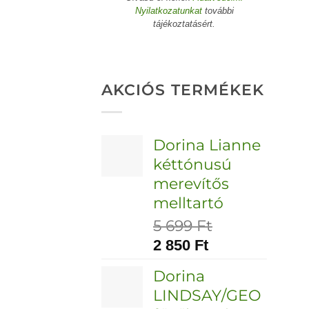
Nyilatkozatunkat
további
tájékoztatásért.
AKCIÓS TERMÉKEK
Dorina Lianne
kéttónusú
merevítős
melltartó
5 699
Ft
2 850
Ft
Dorina
LINDSAY/GEO