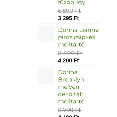
fűzőbugyi
6 590
Ft
3 295
Ft
Dorina Lianne
piros csipkés
melltartó
8 400
Ft
4 200
Ft
Dorina
Brooklyn
mélyen
dekoltált
melltartó
8 799
Ft