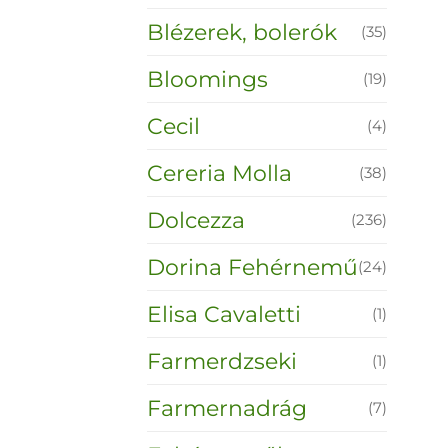
Blézerek, bolerók
(35)
Bloomings
(19)
Cecil
(4)
Cereria Molla
(38)
Dolcezza
(236)
Dorina Fehérnemű
(24)
Elisa Cavaletti
(1)
Farmerdzseki
(1)
Farmernadrág
(7)