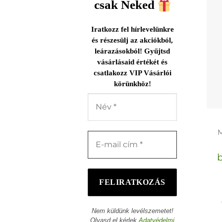
csak Neked
Iratkozz fel hírlevelünkre
és részesülj az akciókból,
leárazásokból! Gyűjtsd
vásárlásaid értékét és
csatlakozz VIP Vásárlói
körünkhöz!
Nem küldünk levélszemetet!
Olvasd el kérlek
Adatvédelmi