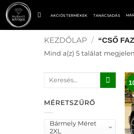
Skip
to
MÁ
AKCIÓS TERMÉKEK
TANÁCSADÁS
content
KEZDŐLAP
/
“CSŐ FA
Mind a(z) 5 találat megjelen
1
MÉRETSZŰRŐ