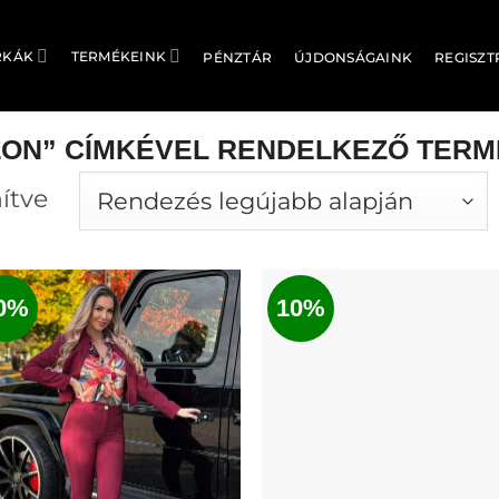
RKÁK
TERMÉKEINK
PÉNZTÁR
ÚJDONSÁGAINK
REGISZT
ZON” CÍMKÉVEL RENDELKEZŐ TER
Sorted
ítve
by
latest
0%
10%