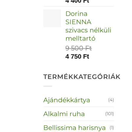
4 400
Ft
Dorina
SIENNA
szivacs nélküli
melltartó
9 500
Ft
4 750
Ft
TERMÉKKATEGÓRIÁK
Ajándékkártya
(4)
Alkalmi ruha
(101)
Bellissima harisnya
(1)