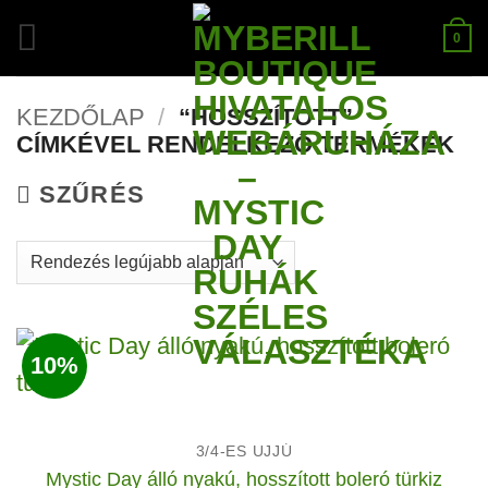
Skip
0
to
content
KEZDŐLAP
/
“HOSSZÍTOTT”
CÍMKÉVEL RENDELKEZŐ TERMÉKEK
SZŰRÉS
10%
3/4-ES UJJÚ
Mystic Day álló nyakú, hosszított boleró türkiz