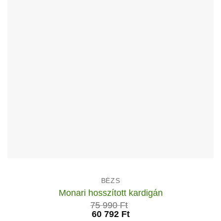
a
termékoldalon
választhatók
ki
BÉZS
Monari hosszított kardigán
75 990
Ft
60 792
Ft