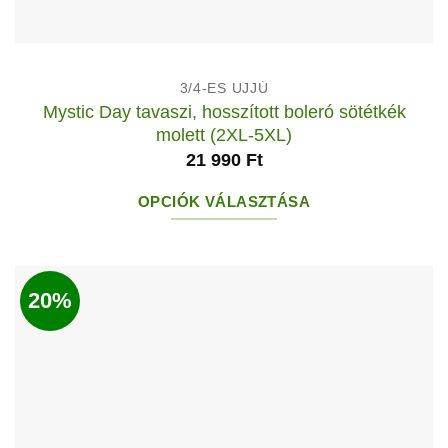
3/4-ES UJJÚ
Mystic Day tavaszi, hosszított boleró sötétkék
molett (2XL-5XL)
21 990
Ft
OPCIÓK VÁLASZTÁSA
Ennek
a
terméknek
20%
több
variációja
van.
A
változatok