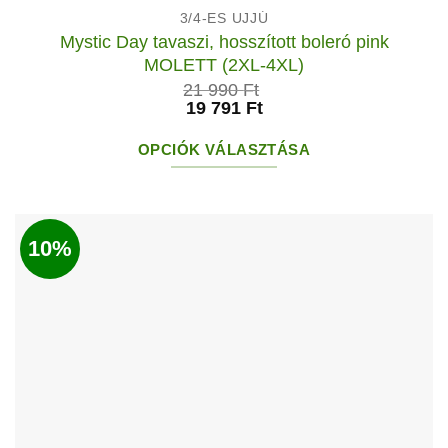
3/4-ES UJJÚ
Mystic Day tavaszi, hosszított boleró pink
MOLETT (2XL-4XL)
21 990
Ft
19 791
Ft
OPCIÓK VÁLASZTÁSA
Ennek
a
terméknek
10%
több
variációja
van.
A
változatok
a
termékoldalon