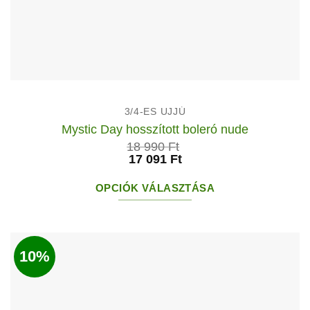
3/4-ES UJJÚ
Mystic Day hosszított boleró nude
18 990
Ft
17 091
Ft
OPCIÓK VÁLASZTÁSA
Ennek
a
terméknek
10%
több
variációja