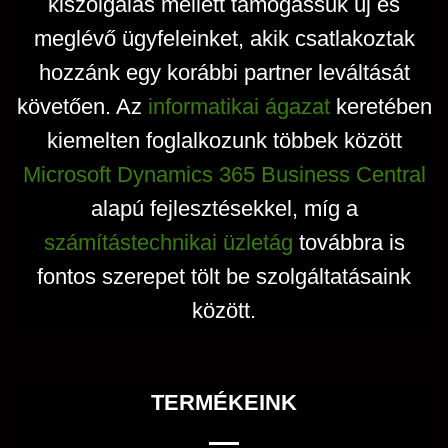
kiszolgálás mellett támogassuk új és
ki
meglévő ügyfeleinket, akik csatlakoztak
hozzánk egy korábbi partner leváltását
követően. Az
informatikai ágazat
keretében
kiemelten foglalkozunk többek között
Microsoft Dynamics 365 Business Central
alapú fejlesztésekkel, míg a
számítástechnikai üzletág
továbbra is
fontos szerepet tölt be szolgáltatásaink
között.
TERMÉKEINK