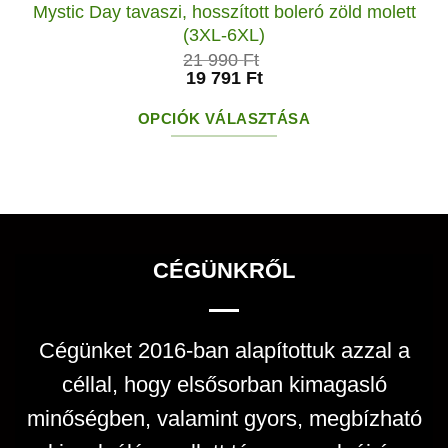
Mystic Day tavaszi, hosszított boleró zöld molett
(3XL-6XL)
21 990
Ft
19 791
Ft
OPCIÓK VÁLASZTÁSA
Ennek
a
terméknek
több
variációja
CÉGÜNKRŐL
van.
A
Cégünket 2016-ban alapítottuk azzal a
változatok
céllal, hogy elsősorban kimagasló
a
termékoldalon
minőségben, valamint gyors, megbízható
választhatók