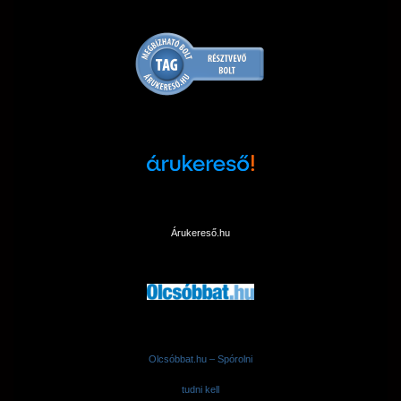
Árukereső.hu
Olcsóbbat.hu – Spórolni
tudni kell