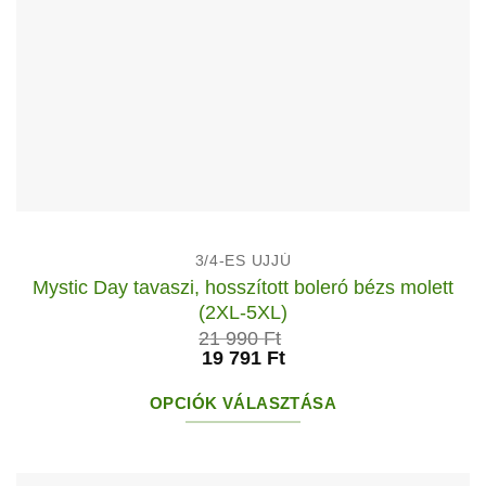
3/4-ES UJJÚ
Mystic Day tavaszi, hosszított boleró bézs molett
(2XL-5XL)
21 990
Ft
19 791
Ft
OPCIÓK VÁLASZTÁSA
Ennek
a