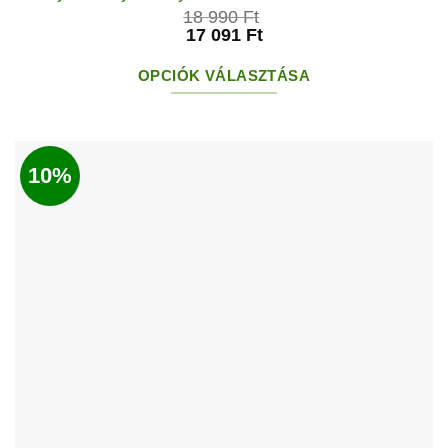
18 990
Ft
17 091
Ft
OPCIÓK VÁLASZTÁSA
Ennek
a
terméknek
10%
több
variációja
van.
A
változatok
a
termékoldalon
választhatók
ki