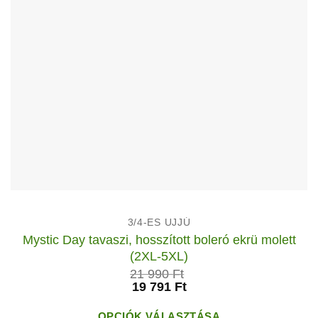
választhatók
ki
3/4-ES UJJÚ
Mystic Day tavaszi, hosszított boleró ekrü molett
(2XL-5XL)
21 990
Ft
19 791
Ft
OPCIÓK VÁLASZTÁSA