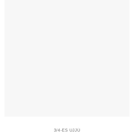
van.
A
változatok
a
termékoldalon
választhatók
ki
3/4-ES UJJÚ