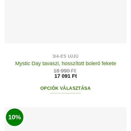
3/4-ES UJJÚ
Mystic Day tavaszi, hosszított boleró fekete
18 990
Ft
17 091
Ft
OPCIÓK VÁLASZTÁSA
Ennek
a
terméknek
10%
több