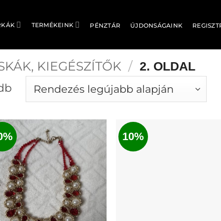
RKÁK
TERMÉKEINK
PÉNZTÁR
ÚJDONSÁGAINK
REGISZT
SKÁK, KIEGÉSZÍTŐK
/
2. OLDAL
Sorted
 db
by
latest
0%
10%