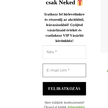
csak Neked
Iratkozz fel hírlevelünkre
és részesülj az akciókból,
leárazásokból! Gyűjtsd
vásárlásaid értékét és
csatlakozz VIP Vásárlói
körünkhöz!
Nem küldünk levélszemetet!
Olvasd el kérlek
Adatvédelmi