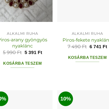
ALKALMI RUHA
ALKALMI RUHA
Piros-arany gyöngyös
Piros-fekete nyaklá
nyaklánc
7 490
Ft
6 741
Ft
5 990
Ft
5 391
Ft
KOSÁRBA TESZEM
KOSÁRBA TESZEM
0%
10%