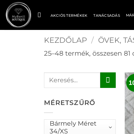
Skip
to
MÁ
AKCIÓS TERMÉKEK
TANÁCSADÁS
content
KEZDŐLAP
/
ÖVEK, TÁ
25–48 termék, összesen 81
1
MÉRETSZŰRŐ