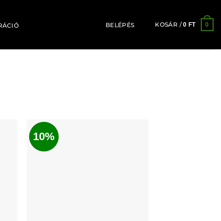
KOSÁR /
0
0
FT
BELÉPÉS
RÁCIÓ
10%