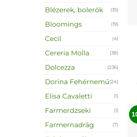
Blézerek, bolerók
(35)
Bloomings
(19)
Cecil
(4)
Cereria Molla
(38)
Dolcezza
(236)
Dorina Fehérnemű
(24)
Elisa Cavaletti
(1)
Farmerdzseki
(1)
1
Farmernadrág
(7)