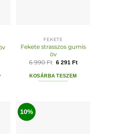
FEKETE
Fekete strasszos gumis
öv
öv
6 990
Ft
6 291
Ft
A
KOSÁRBA TESZEM
ek
10%