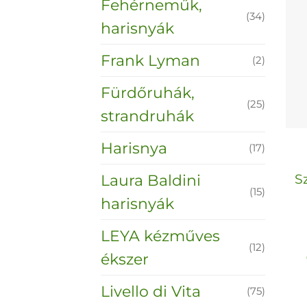
Fehérneműk,
(34)
harisnyák
Frank Lyman
(2)
Fürdőruhák,
(25)
strandruhák
Harisnya
(17)
S
Laura Baldini
(15)
harisnyák
LEYA kézműves
(12)
ékszer
Livello di Vita
(75)