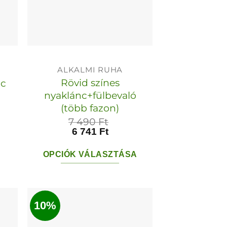
ALKALMI RUHA
Rövid színes
nc
nyaklánc+fülbevaló
(több fazon)
7 490
Ft
6 741
Ft
OPCIÓK VÁLASZTÁSA
Ennek
a
terméknek
10%
több