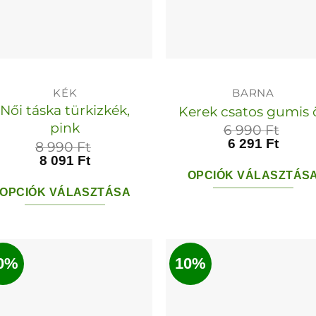
a
termékoldalon
választhatók
ki
KÉK
BARNA
Női táska türkizkék,
Kerek csatos gumis 
pink
6 990
Ft
6 291
Ft
8 990
Ft
8 091
Ft
OPCIÓK VÁLASZTÁS
OPCIÓK VÁLASZTÁSA
Ennek
Ennek
a
a
termékn
terméknek
0%
10%
több
több
variációja
variációja
van.