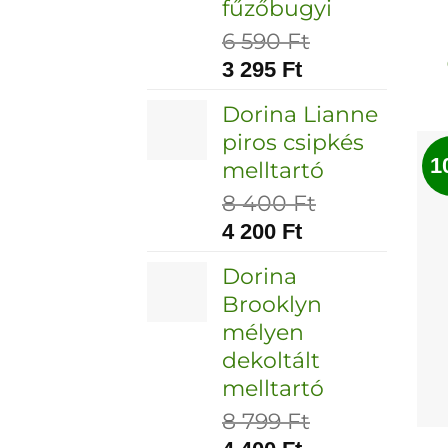
fűzőbugyi
6 590
Ft
3 295
Ft
Dorina Lianne
piros csipkés
1
melltartó
8 400
Ft
4 200
Ft
Dorina
Brooklyn
mélyen
dekoltált
melltartó
8 799
Ft