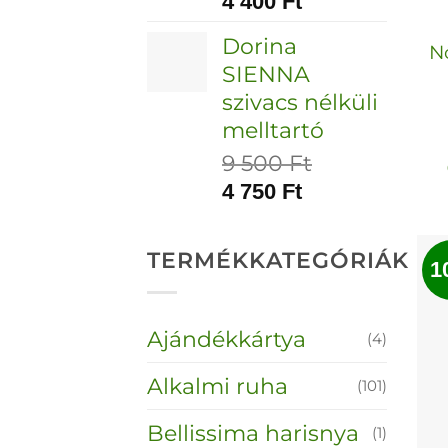
4 400
Ft
Dorina
Nő
SIENNA
szivacs nélküli
melltartó
9 500
Ft
4 750
Ft
TERMÉKKATEGÓRIÁK
1
Ajándékkártya
(4)
Alkalmi ruha
(101)
Bellissima harisnya
(1)