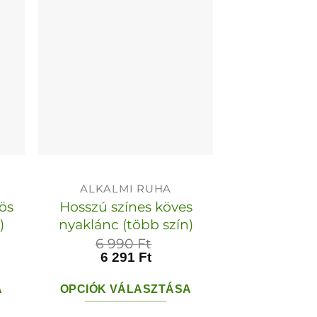
variációja
van.
A
változatok
a
termékoldalon
választhatók
ki
ALKALMI RUHA
ös
Hosszú színes köves
)
nyaklánc (több szín)
6 990
Ft
6 291
Ft
A
OPCIÓK VÁLASZTÁSA
Ennek