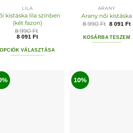
LILA
ARANY
i kistáska lila színben
Arany női kistáska
(két fazon)
8 990
Ft
8 091
Ft
8 990
Ft
8 091
Ft
KOSÁRBA TESZEM
OPCIÓK VÁLASZTÁSA
Ennek
a
terméknek
0%
10%
több
variációja
van.
A
változatok