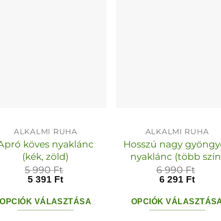
ALKALMI RUHA
ALKALMI RUHA
Apró köves nyaklánc
Hosszú nagy gyöngy
(kék, zöld)
nyaklánc (több szín
5 990
Ft
6 990
Ft
5 391
Ft
6 291
Ft
OPCIÓK VÁLASZTÁSA
OPCIÓK VÁLASZTÁS
Ennek
Ennek