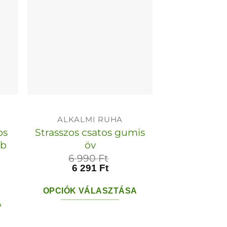
k
dalon
tók
ALKALMI RUHA
os
Strasszos csatos gumis
bb
öv
6 990
Ft
6 291
Ft
OPCIÓK VÁLASZTÁSA
A
Ennek
a