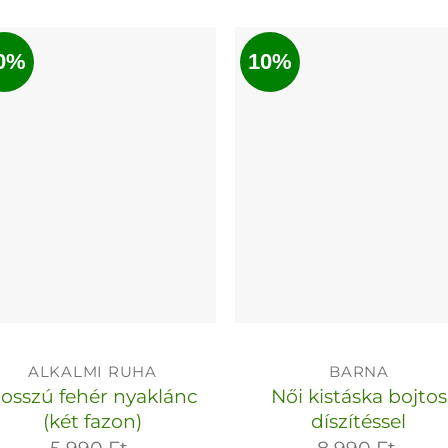
a
a
terméknek
termékn
0%
10%
több
több
variációja
variációja
van.
van.
A
A
változatok
változato
a
a
termékoldalon
termékol
választhatók
választha
ki
ki
ALKALMI RUHA
BARNA
osszú fehér nyaklánc
Női kistáska bojtos
(két fazon)
díszítéssel