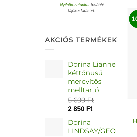
Nyilatkozatunkat
további
tájékoztatásért.
1
AKCIÓS TERMÉKEK
Dorina Lianne
kéttónusú
merevítős
melltartó
5 699
Ft
2 850
Ft
H
Dorina
LINDSAY/GEO