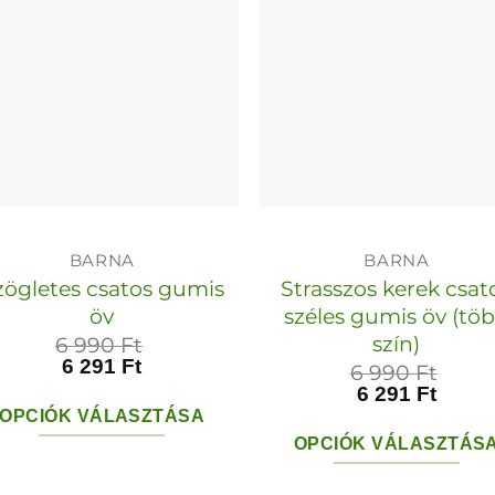
van.
A
A
változato
változatok
a
a
termékol
termékoldalon
választha
választhatók
ki
ki
BARNA
BARNA
zögletes csatos gumis
Strasszos kerek csat
öv
széles gumis öv (tö
szín)
6 990
Ft
6 291
Ft
6 990
Ft
6 291
Ft
OPCIÓK VÁLASZTÁSA
OPCIÓK VÁLASZTÁS
Ennek
Ennek
a