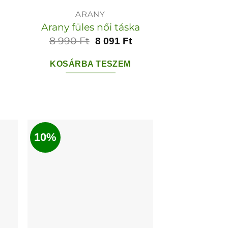
ARANY
Arany füles női táska
8 990
Ft
8 091
Ft
KOSÁRBA TESZEM
10%