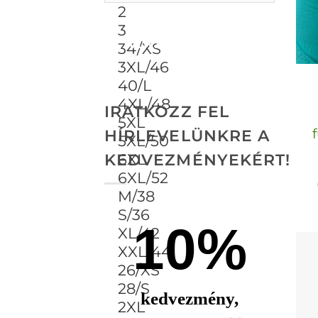
ALKALMAZ
IRATKOZZ FEL
HÍRLEVELÜNKRE A
KEDVEZMÉNYEKÉRT!
10%
kedvezmény,