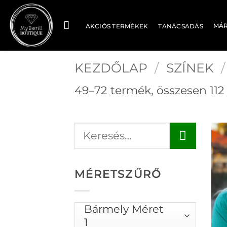
Skip
to
MÁ
AKCIÓS TERMÉKEK
TANÁCSADÁS
content
KEZDŐLAP
/
SZÍNEK
/
49–72 termék, összesen 112
MÉRETSZŰRŐ