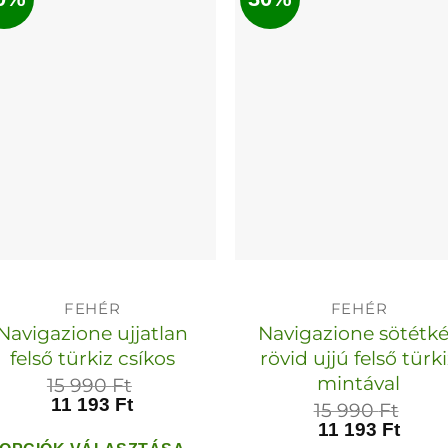
több
több
variációja
variációja
van.
van.
A
A
változatok
változato
a
a
termékoldalon
termékol
választhatók
választha
ki
ki
FEHÉR
FEHÉR
Navigazione ujjatlan
Navigazione sötétk
felső türkiz csíkos
rövid ujjú felső türk
mintával
15 990
Ft
11 193
Ft
15 990
Ft
11 193
Ft