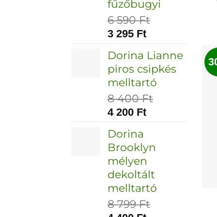
fűzőbugyi
6 590
Ft
3 295
Ft
Dorina Lianne
3
piros csipkés
melltartó
8 400
Ft
4 200
Ft
Dorina
Brooklyn
mélyen
dekoltált
melltartó
8 799
Ft