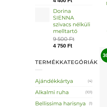
4 400
Ft
Dorina
SIENNA
szivacs nélküli
melltartó
9 500
Ft
4 750
Ft
3
TERMÉKKATEGÓRIÁK
Ajándékkártya
(4)
Alkalmi ruha
(101)
Bellissima harisnya
(1)