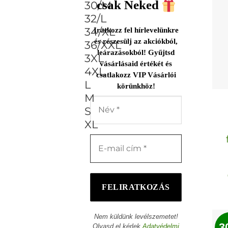
csak Neked
Iratkozz fel hírlevelünkre
és részesülj az akciókból,
leárazásokból! Gyűjtsd
vásárlásaid értékét és
csatlakozz VIP Vásárlói
körünkhöz!
Nem küldünk levélszemetet!
3
Olvasd el kérlek
Adatvédelmi