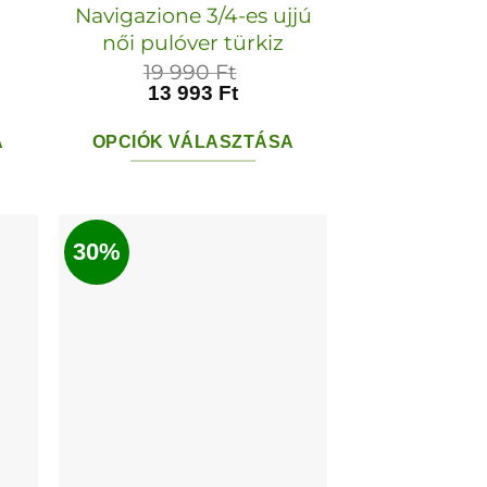
Navigazione 3/4-es ujjú
női pulóver türkiz
19 990
Ft
13 993
Ft
A
OPCIÓK VÁLASZTÁSA
Ennek
a
ek
terméknek
30%
több
variációja
van.
A
k
változatok
a
dalon
termékoldalon