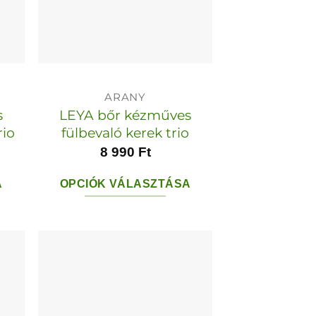
ARANY
s
LEYA bőr kézműves
rio
fülbevaló kerek trio
8 990
Ft
A
OPCIÓK VÁLASZTÁSA
Ennek
a
ek
terméknek
több
variációja