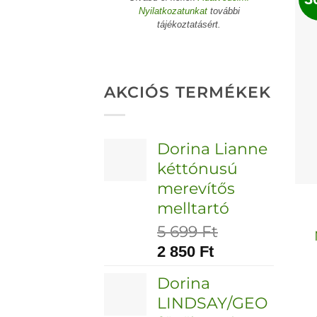
Nyilatkozatunkat
további
tájékoztatásért.
AKCIÓS TERMÉKEK
Dorina Lianne
kéttónusú
merevítős
melltartó
5 699
Ft
2 850
Ft
Dorina
LINDSAY/GEO