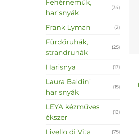
Fehérneműk,
(34)
harisnyák
Frank Lyman
(2)
Fürdőruhák,
(25)
strandruhák
Harisnya
(17)
Laura Baldini
(15)
harisnyák
LEYA kézműves
(12)
ékszer
Livello di Vita
(75)