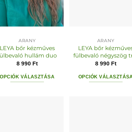
ARANY
ARANY
LEYA bőr kézműves
LEYA bőr kézműve
fülbevaló hullám duo
fülbevaló négyszög t
8 990
Ft
8 990
Ft
OPCIÓK VÁLASZTÁSA
OPCIÓK VÁLASZTÁS
Ennek
Ennek
a
a
terméknek
termékn
több
több
variációja
variációja