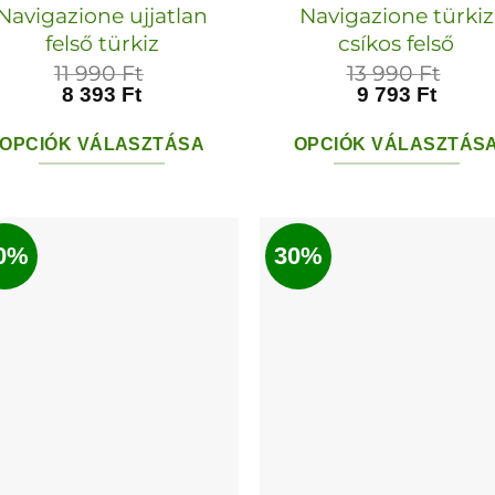
Navigazione ujjatlan
Navigazione türkiz
felső türkiz
csíkos felső
11 990
Ft
13 990
Ft
8 393
Ft
9 793
Ft
OPCIÓK VÁLASZTÁSA
OPCIÓK VÁLASZTÁS
Ennek
Ennek
a
a
terméknek
termékn
0%
30%
több
több
variációja
variációja
van.
van.
A
A
változatok
változato
a
a
termékoldalon
termékol