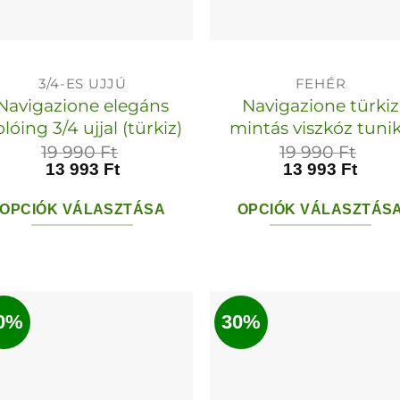
választhatók
választha
ki
ki
3/4-ES UJJÚ
FEHÉR
Navigazione elegáns
Navigazione türkiz
lóing 3/4 ujjal (türkiz)
mintás viszkóz tuni
19 990
Ft
19 990
Ft
13 993
Ft
13 993
Ft
OPCIÓK VÁLASZTÁSA
OPCIÓK VÁLASZTÁS
Ennek
Ennek
a
a
terméknek
termékn
0%
30%
több
több
variációja
variációja
van.
van.