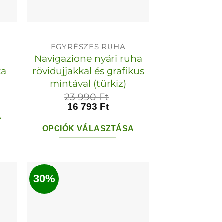
tók
választhatók
ki
EGYRÉSZES RUHA
Navigazione nyári ruha
ka
rövidujjakkal és grafikus
mintával (türkiz)
23 990
Ft
16 793
Ft
A
OPCIÓK VÁLASZTÁSA
Ennek
a
ek
terméknek
30%
több
variációja
van.