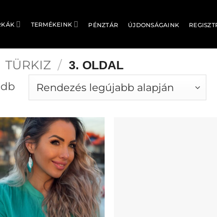
RKÁK
TERMÉKEINK
PÉNZTÁR
ÚJDONSÁGAINK
REGISZT
TÜRKIZ
/
3. OLDAL
Sorted
 db
by
latest