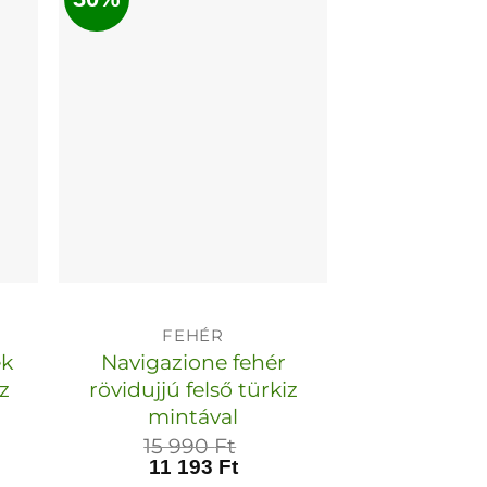
több
variációja
van.
A
k
változatok
a
dalon
termékoldalon
tók
választhatók
ki
FEHÉR
ék
Navigazione fehér
iz
rövidujjú felső türkiz
mintával
15 990
Ft
11 193
Ft