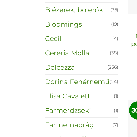
Blézerek, bolerók
(35)
Bloomings
(19)
Cecil
(4)
po
Cereria Molla
(38)
Dolcezza
(236)
Dorina Fehérnemű
(24)
Elisa Cavaletti
(1)
Farmerdzseki
3
(1)
Farmernadrág
(7)