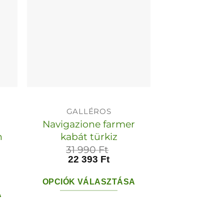
A
k
változatok
a
dalon
termékoldalon
tók
választhatók
ki
GALLÉROS
Navigazione farmer
n
kabát türkiz
z
31 990
Ft
22 393
Ft
OPCIÓK VÁLASZTÁSA
A
Ennek
a