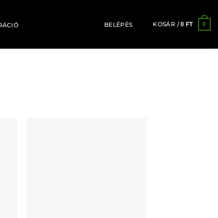
KOSÁR /
0
0
FT
BELÉPÉS
RÁCIÓ