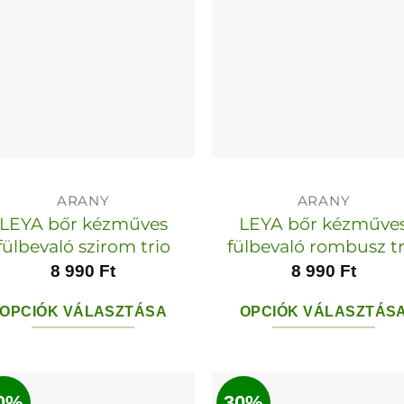
van.
van.
A
A
változatok
változato
a
a
termékoldalon
termékol
választhatók
választha
ki
ki
ARANY
ARANY
LEYA bőr kézműves
LEYA bőr kézműve
fülbevaló szirom trio
fülbevaló rombusz tr
8 990
Ft
8 990
Ft
OPCIÓK VÁLASZTÁSA
OPCIÓK VÁLASZTÁS
Ennek
Ennek
a
a
terméknek
termékn
0%
30%