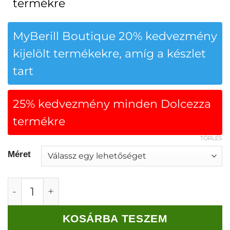
termékre
MyBerill Boutique 20% kedvezmény
kijelölt termékekre, amíg a készlet
tart
25% kedvezmény minden Dolcezza
termékre
TÖRLÉS
Méret
Dolcezza "Nyár Santoriniben" Felső mennyisé
KOSÁRBA TESZEM