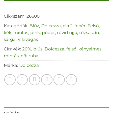
Cikkszám:
26600
Kategóriák:
Blúz
,
Dolcezza
,
ekrü
,
fehér
,
Felső
,
kék
,
mintás
,
pink
,
púder
,
rövid ujjú
,
rózsaszín
,
sárga
,
V kivágás
Címkék:
20%
,
blúz
,
Dolcezza
,
felső
,
kényelmes
,
mintás
,
női ruha
Márka:
Dolcezza