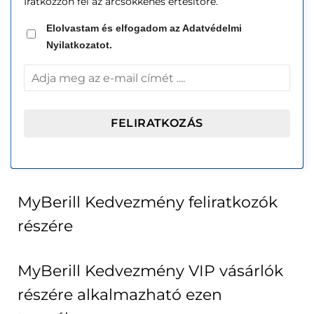
Iratkozzon fel az árcsökkenés értesítőre.
Elolvastam és elfogadom az Adatvédelmi
Nyilatkozatot.
MyBerill Kedvezmény feliratkozók
részére
MyBerill Kedvezmény VIP vásárlók
részére alkalmazható ezen