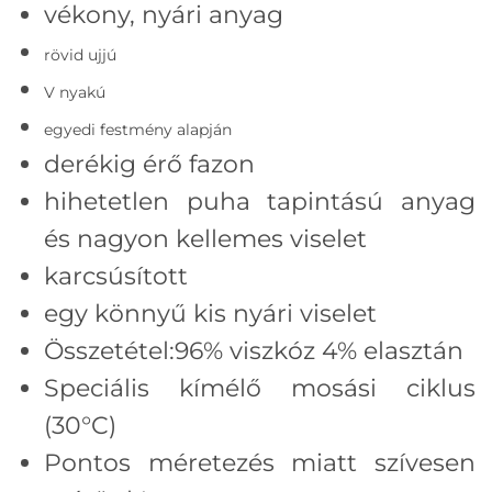
vékony, nyári anyag
rövid ujjú
V nyakú
egyedi festmény alapján
derékig érő fazon
hihetetlen puha tapintású anyag
és nagyon kellemes viselet
karcsúsított
egy könnyű kis nyári viselet
Összetétel:96% viszkóz 4% elasztán
Speciális kímélő mosási ciklus
(30°C)
Pontos méretezés miatt szívesen