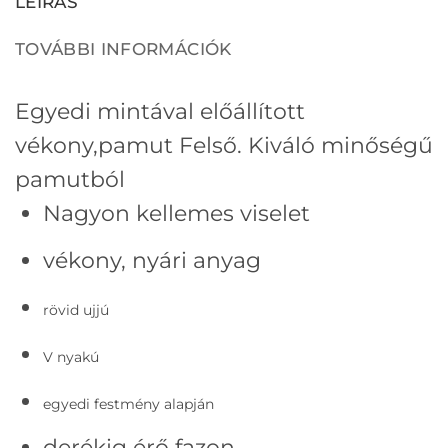
LEÍRÁS
TOVÁBBI INFORMÁCIÓK
Egyedi mintával előállított
vékony,pamut Felső.
Kiváló minőségű
pamutból
Nagyon kellemes viselet
vékony, nyári anyag
rövid ujjú
V nyakú
egyedi festmény alapján
derékig érő fazon