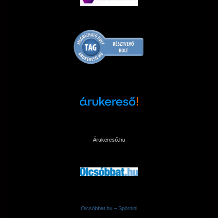
Árukereső.hu
Olcsóbbat.hu – Spórolni