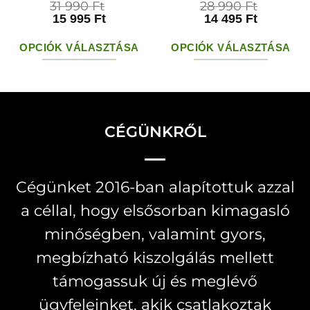
31 990
Ft
28 990
Ft
15 995
Ft
14 495
Ft
OPCIÓK VÁLASZTÁSA
OPCIÓK VÁLASZTÁSA
Ennek
Ennek
a
a
terméknek
terméknek
több
több
CÉGÜNKRŐL
variációja
variációja
van.
van.
Cégünket 2016-ban alapítottuk azzal
A
A
a céllal, hogy elsősorban kimagasló
változatok
változatok
a
a
minőségben, valamint gyors,
termékoldalon
termékoldal
megbízható kiszolgálás mellett
választhatók
választhatók
támogassuk új és meglévő
ki
ki
ügyfeleinket, akik csatlakoztak