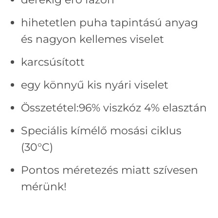
hihetetlen puha tapintású anyag
és nagyon kellemes viselet
karcsúsított
egy könnyű kis nyári viselet
Összetétel:96% viszkóz 4% elasztán
Speciális kímélő mosási ciklus
(30°C)
Pontos méretezés miatt szívesen
mérünk!