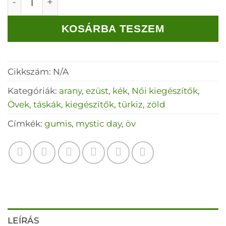
KOSÁRBA TESZEM
Cikkszám:
N/A
Kategóriák:
arany
,
ezüst
,
kék
,
Női kiegészítők
,
Övek, táskák, kiegészítők
,
türkiz
,
zöld
Címkék:
gumis
,
mystic day
,
öv
LEÍRÁS