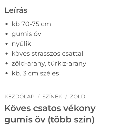
Leírás
kb 70-75 cm
gumis öv
nyúlik
köves strasszos csattal
zöld-arany, türkiz-arany
kb. 3 cm széles
KEZDŐLAP
/
SZÍNEK
/
ZÖLD
Köves csatos vékony
gumis öv (több szín)