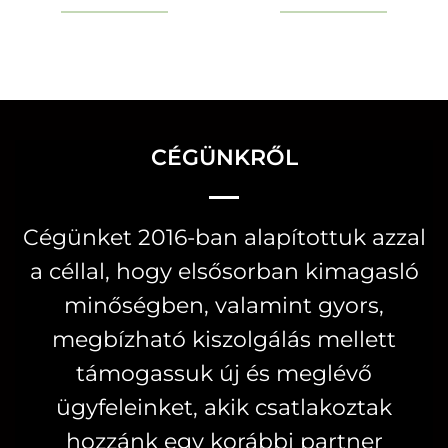
Ennek
Ennek
a
a
terméknek
terméknek
több
több
variációja
variációja
CÉGÜNKRŐL
van.
van.
A
A
változatok
változatok
Cégünket 2016-ban alapítottuk azzal
a
a
a céllal, hogy elsősorban kimagasló
termékoldalon
termékoldal
minőségben, valamint gyors,
választhatók
választhatók
megbízható kiszolgálás mellett
ki
ki
támogassuk új és meglévő
ügyfeleinket, akik csatlakoztak
hozzánk egy korábbi partner