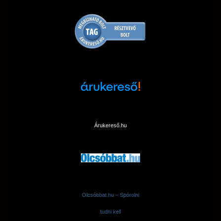
Árukereső.hu
Olcsóbbat.hu – Spórolni
tudni kell