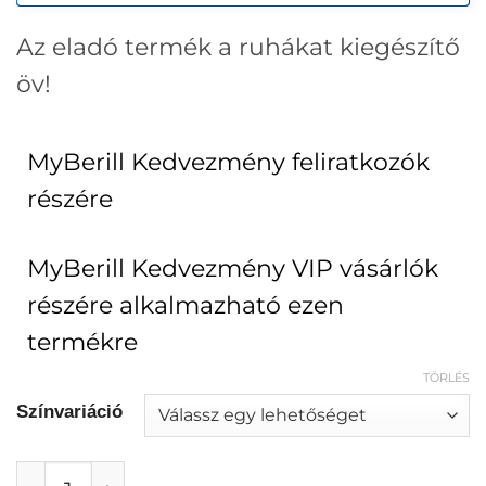
Az eladó termék a ruhákat kiegészítő
öv!
MyBerill Kedvezmény feliratkozók
részére
MyBerill Kedvezmény VIP vásárlók
részére alkalmazható ezen
termékre
TÖRLÉS
Színvariáció
Köves csatos vékony gumis öv (több szín) me