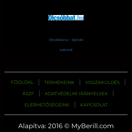
Olcsóbbat.hu – Spórolni
tudni kell
|
|
|
FŐOLDAL
TERMÉKEINK
VISSZAKÜLDÉS
|
|
ÁSZF
ADATVÉDELMI IRÁNYELVEK
|
ELÉRHETŐSÉGEINK
KAPCSOLAT
Alapítva: 2016 © MyBerill.com