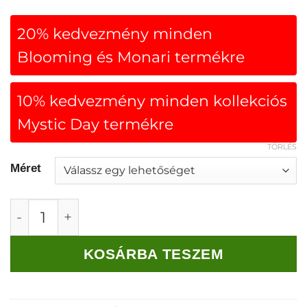
20% kedvezmény minden
Blooming és Monari termékre
10% kedvezmény minden kollekciós
Mystic Day termékre
TÖRLÉS
Méret
Monari basic top piros mennyiség
KOSÁRBA TESZEM