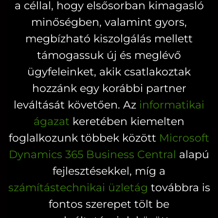
a céllal, hogy elsősorban kimagasló
változatok
változatok
a
a
minőségben, valamint gyors,
termékoldalon
termékoldal
megbízható kiszolgálás mellett
választhatók
választhatók
támogassuk új és meglévő
ki
ki
ügyfeleinket, akik csatlakoztak
hozzánk egy korábbi partner
leváltását követően. Az
informatikai
ágazat
keretében kiemelten
foglalkozunk többek között
Microsoft
Dynamics 365 Business Central
alapú
fejlesztésekkel, míg a
számítástechnikai üzletág
továbbra is
fontos szerepet tölt be