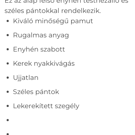
Ez az alap felső enyhén testhezálló és
széles pántokkal rendelkezik.
Kiváló minőségű pamut
Rugalmas anyag
Enyhén szabott
Kerek nyakkivágás
Ujjatlan
Széles pántok
Lekerekített szegély