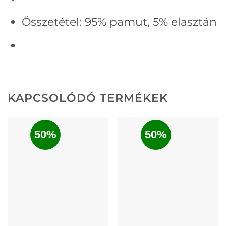
Összetétel:
95% pamut, 5
% elasztán
KAPCSOLÓDÓ TERMÉKEK
50%
50%