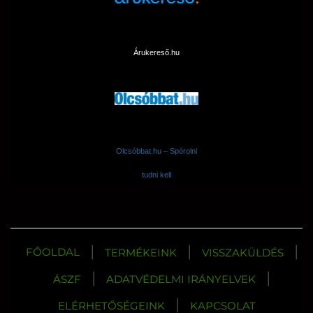
Árukereső.hu
Olcsóbbat.hu – Spórolni
tudni kell
|
|
|
FŐOLDAL
TERMÉKEINK
VISSZAKÜLDÉS
|
|
ÁSZF
ADATVÉDELMI IRÁNYELVEK
|
ELÉRHETŐSÉGEINK
KAPCSOLAT