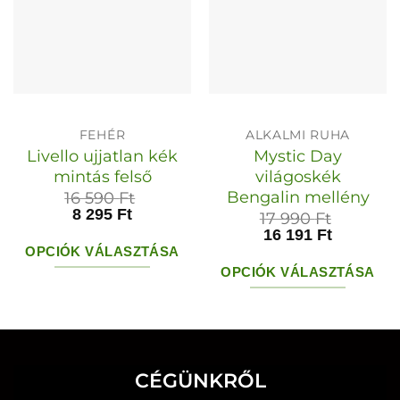
FEHÉR
ALKALMI RUHA
Livello ujjatlan kék
Mystic Day
mintás felső
világoskék
Bengalin mellény
16 590
Ft
8 295
Ft
17 990
Ft
16 191
Ft
OPCIÓK VÁLASZTÁSA
OPCIÓK VÁLASZTÁSA
Ennek
Ennek
a
a
terméknek
terméknek
több
több
CÉGÜNKRŐL
variációja