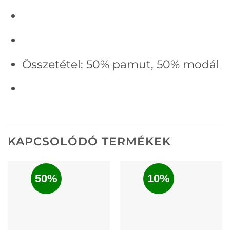
Összetétel:
50% pamut, 50
% modál
KAPCSOLÓDÓ TERMÉKEK
50%
10%