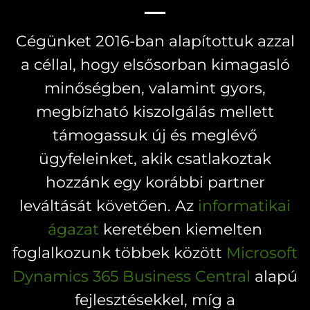
variációja
van.
van.
A
Cégünket 2016-ban alapítottuk azzal
A
változatok
a céllal, hogy elsősorban kimagasló
változatok
a
a
minőségben, valamint gyors,
termékoldalon
termékoldal
választhatók
megbízható kiszolgálás mellett
választhatók
ki
támogassuk új és meglévő
ki
ügyfeleinket, akik csatlakoztak
hozzánk egy korábbi partner
leváltását követően. Az
informatikai
ágazat
keretében kiemelten
foglalkozunk többek között
Microsoft
Dynamics 365 Business Central
alapú
fejlesztésekkel, míg a