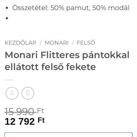
Összetétel:
50% pamut, 50
% modál
KEZDŐLAP
/
MONARI
/
FELSŐ
Monari Flitteres pántokkal
ellátott felső fekete
15 990
Ft
12 792
Ft