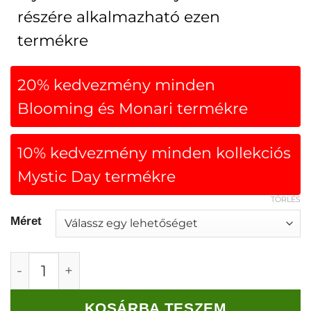
részére alkalmazható ezen
termékre
20% kedvezmény minden
Blooming és Monari termékre
10% kedvezmény minden kollekciós
Mystic Day termékre
TÖRLÉS
Méret
Monari Flitteres pántokkal ellátott felső fekete
KOSÁRBA TESZEM