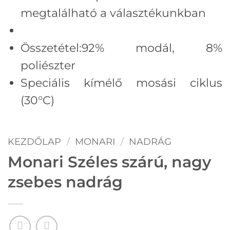
megtalálható a választékunkban
Összetétel:
92% modál,
8%
poliészter
Speciális kímélő mosási ciklus
(30°C)
KEZDŐLAP
/
MONARI
/
NADRÁG
Monari Széles szárú, nagy
zsebes nadrág