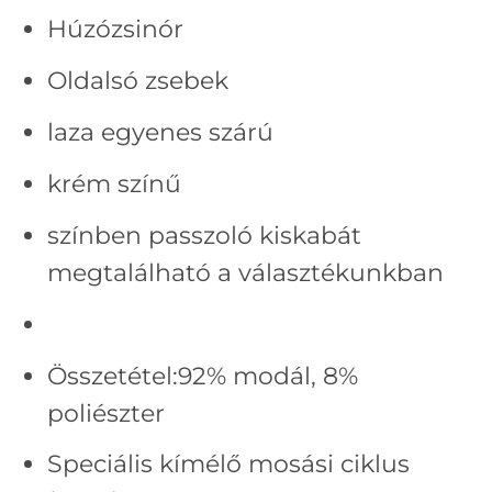
Húzózsinór
Oldalsó zsebek
laza egyenes szárú
krém színű
színben passzoló kiskabát
megtalálható a választékunkban
Összetétel:
92% modál,
8%
poliészter
Speciális kímélő mosási ciklus