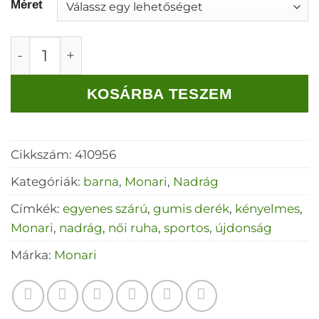
Méret
Monari Széles szárú, nagy zsebes nadrág men
KOSÁRBA TESZEM
Cikkszám:
410956
Kategóriák:
barna
,
Monari
,
Nadrág
Címkék:
egyenes szárú
,
gumis derék
,
kényelmes
,
Monari
,
nadrág
,
női ruha
,
sportos
,
újdonság
Márka:
Monari