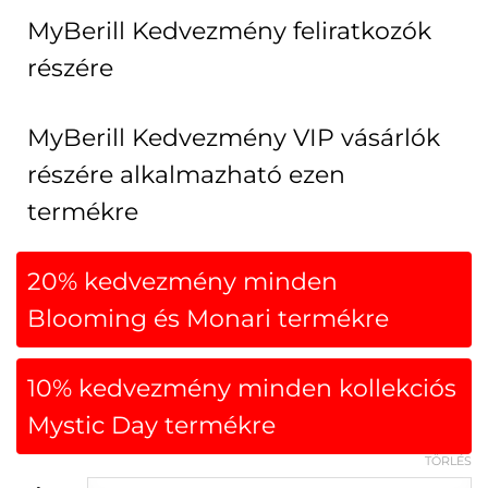
MyBerill Kedvezmény feliratkozók
részére
MyBerill Kedvezmény VIP vásárlók
részére alkalmazható ezen
termékre
20% kedvezmény minden
Blooming és Monari termékre
10% kedvezmény minden kollekciós
Mystic Day termékre
TÖRLÉS