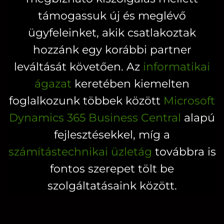
választhatók
ki
támogassuk új és meglévő
ki
ügyfeleinket, akik csatlakoztak
hozzánk egy korábbi partner
leváltását követően. Az
informatikai
ágazat
keretében kiemelten
foglalkozunk többek között
Microsoft
Dynamics 365 Business Central
alapú
fejlesztésekkel, míg a
számítástechnikai üzletág
továbbra is
fontos szerepet tölt be
szolgáltatásaink között.