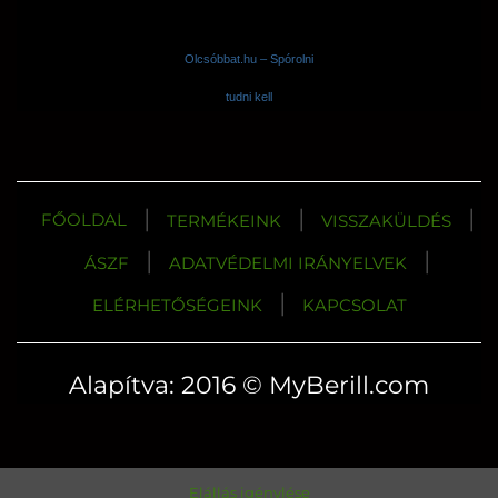
Olcsóbbat.hu – Spórolni
tudni kell
|
|
|
FŐOLDAL
TERMÉKEINK
VISSZAKÜLDÉS
|
|
ÁSZF
ADATVÉDELMI IRÁNYELVEK
|
ELÉRHETŐSÉGEINK
KAPCSOLAT
Alapítva: 2016 © MyBerill.com
Elállás igénylése