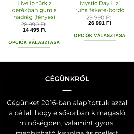
Livello türkiz
Mystic Day Lizi
derékban gumis
ruha fekete-bordó
nadrág (fényes)
29 990
Ft
26 991
Ft
28 990
Ft
14 495
Ft
OPCIÓK VÁLASZTÁSA
OPCIÓK VÁLASZTÁSA
Ennek
Ennek
a
a
terméknek
terméknek
több
több
CÉGÜNKRŐL
variációja
variációja
van.
van.
A
Cégünket 2016-ban alapítottuk azzal
A
változatok
a céllal, hogy elsősorban kimagasló
változatok
a
a
minőségben, valamint gyors,
termékoldal
termékoldalon
választhatók
megbízható kiszolgálás mellett