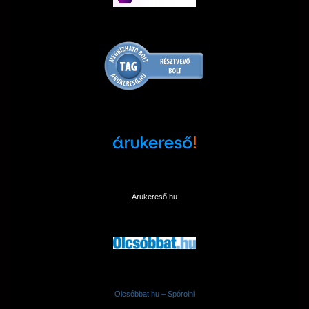
Árukereső.hu
Olcsóbbat.hu – Spórolni