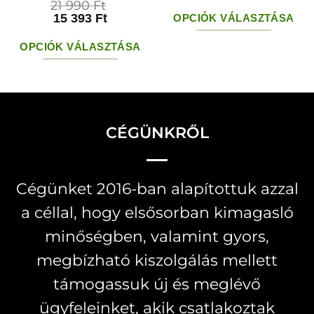
21 990
Ft
15 393
Ft
OPCIÓK VÁLASZTÁSA
Ennek
OPCIÓK VÁLASZTÁSA
a
Ennek
terméknek
a
több
terméknek
variációja
több
CÉGÜNKRŐL
van.
variációja
A
van.
változatok
Cégünket 2016-ban alapítottuk azzal
A
a
a céllal, hogy elsősorban kimagasló
változatok
termékoldal
a
minőségben, valamint gyors,
választhatók
termékoldalon
megbízható kiszolgálás mellett
ki
választhatók
támogassuk új és meglévő
ki
ügyfeleinket, akik csatlakoztak