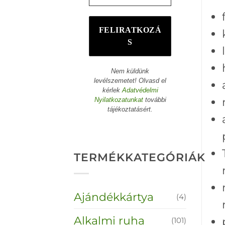
Nem küldünk
levélszemetet! Olvasd el
kérlek
Adatvédelmi
Nyilatkozatunkat
további
tájékoztatásért.
TERMÉKKATEGÓRIÁK
Ajándékkártya
(4)
Alkalmi ruha
(101)