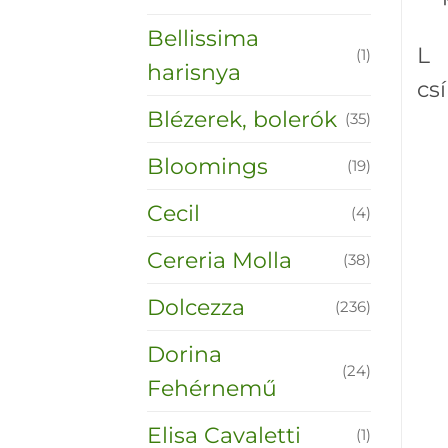
Bellissima
L 
(1)
harisnya
cs
Blézerek, bolerók
(35)
Bloomings
(19)
Cecil
(4)
Cereria Molla
(38)
Dolcezza
(236)
Dorina
(24)
Fehérnemű
Elisa Cavaletti
(1)