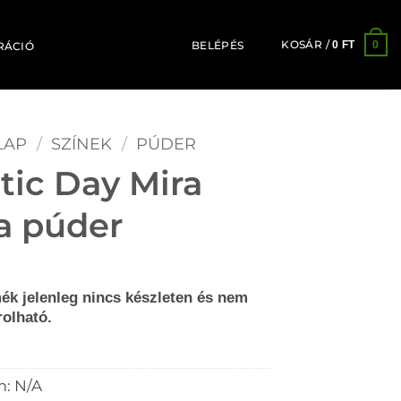
KOSÁR /
0
0
FT
BELÉPÉS
RÁCIÓ
LAP
/
SZÍNEK
/
PÚDER
tic Day Mira
a púder
ék jelenleg nincs készleten és nem
olható.
m:
N/A