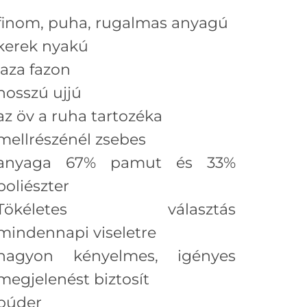
finom, puha, rugalmas anyagú
kerek nyakú
laza fazon
hosszú ujjú
az öv a ruha tartozéka
mellrészénél zsebes
anyaga 67% pamut és 33%
poliészter
Tökéletes választás
mindennapi viseletre
nagyon kényelmes, igényes
megjelenést biztosít
púder