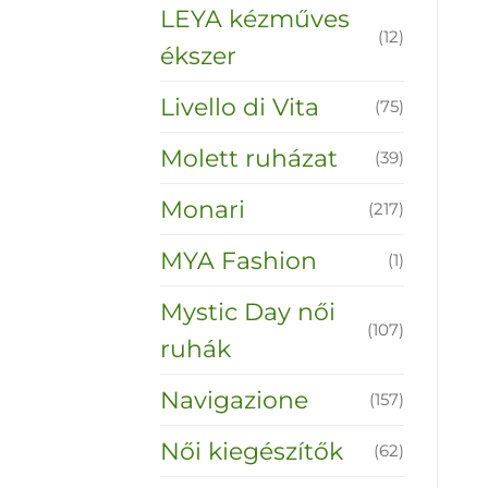
LEYA kézműves
(12)
ékszer
Livello di Vita
(75)
Molett ruházat
(39)
Monari
(217)
MYA Fashion
(1)
Mystic Day női
(107)
ruhák
Navigazione
(157)
Női kiegészítők
(62)