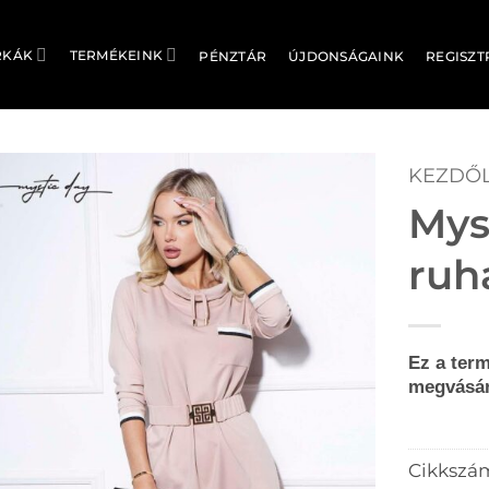
RKÁK
TERMÉKEINK
PÉNZTÁR
ÚJDONSÁGAINK
REGISZT
KEZDŐ
Mys
ruh
Ez a term
megvásár
Cikkszá