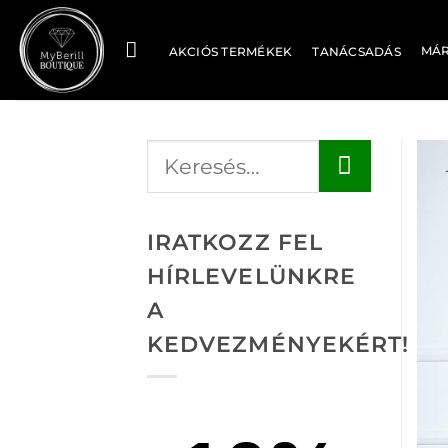
Skip
to
MÁ
AKCIÓS TERMÉKEK
TANÁCSADÁS
content
IRATKOZZ FEL
HÍRLEVELÜNKRE
A
KEDVEZMÉNYEKÉRT!