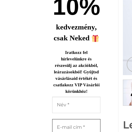
10%
kedvezmény,
csak Neked
Iratkozz fel
hírlevelünkre és
részesülj az akciókból,
leárazásokból! Gyűjtsd
vásárlásaid értékét és
csatlakozz VIP Vásárlói
körünkhöz!
L