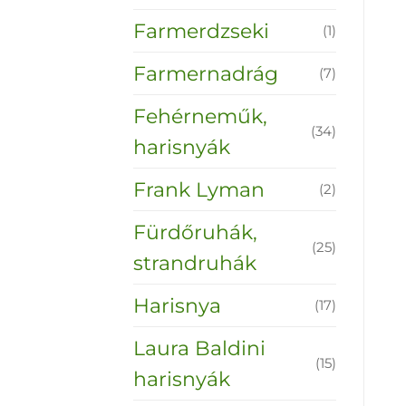
Farmerdzseki
(1)
Farmernadrág
(7)
Fehérneműk,
(34)
harisnyák
Frank Lyman
(2)
Fürdőruhák,
(25)
strandruhák
Harisnya
(17)
Laura Baldini
(15)
harisnyák