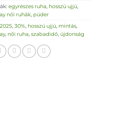
iák:
egyrészes ruha
,
hosszú ujjú
,
ay női ruhák
,
púder
2025
,
30%
,
hosszú ujjú
,
mintás
,
ay
,
női ruha
,
szabadidő
,
újdonság