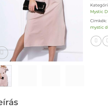
Kategór
Mystic D
Címkék:
mystic d
eírás