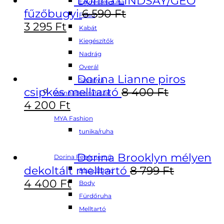
Dorina LINDSAY/GEO
Egyrészes ruha
fűzőbugyi
6 590
Ft
Felső
3 295
Ft
Kabát
Kiegészítők
Nadrág
Overál
Dorina Lianne piros
Szoknya
csipkés melltartó
8 400
Ft
WannaBee ruházat
4 200
Ft
MYA Fashion
tunika/ruha
Dorina Brooklyn mélyen
Dorina Fehérnemű
dekoltált melltartó
8 799
Ft
Alsó- Bugyi
4 400
Ft
Body
Fürdőruha
Melltartó