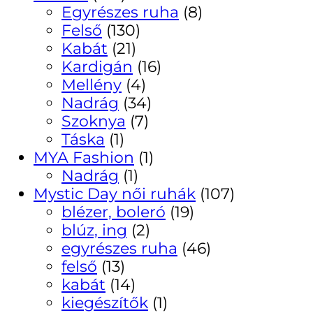
Egyrészes ruha
(8)
Felső
(130)
Kabát
(21)
Kardigán
(16)
Mellény
(4)
Nadrág
(34)
Szoknya
(7)
Táska
(1)
MYA Fashion
(1)
Nadrág
(1)
Mystic Day női ruhák
(107)
blézer, boleró
(19)
blúz, ing
(2)
egyrészes ruha
(46)
felső
(13)
kabát
(14)
kiegészítők
(1)