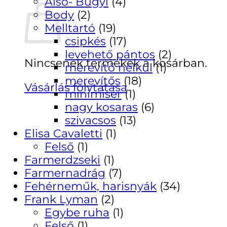
Alsó- Bugyi
(4)
Body
(2)
Melltartó
(19)
csipkés
(17)
levehető pántos
(2)
Nincsenek termékek a kosárban.
merevítő nélkül
(1)
merevítős
(18)
Vásárlás folytatása
minimiser
(1)
nagy kosaras
(6)
szivacsos
(13)
Elisa Cavaletti
(1)
Felső
(1)
Farmerdzseki
(1)
Farmernadrág
(7)
Fehérneműk, harisnyák
(34)
Frank Lyman
(2)
Egybe ruha
(1)
Felső
(1)