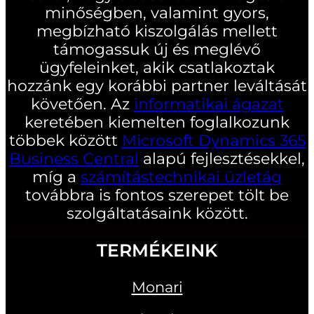
minőségben, valamint gyors,
megbízható kiszolgálás mellett
támogassuk új és meglévő
ügyfeleinket, akik csatlakoztak
hozzánk egy korábbi partner leváltását
követően. Az
informatikai ágazat
keretében kiemelten foglalkozunk
többek között
Microsoft Dynamics 365
Business Central
alapú fejlesztésekkel,
míg a
számítástechnikai üzletág
továbbra is fontos szerepet tölt be
szolgáltatásaink között.
TERMÉKEINK
Monari