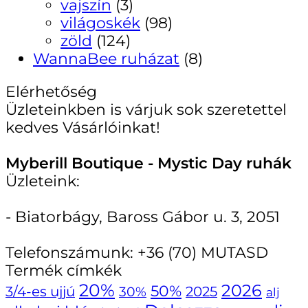
vajszín
(3)
világoskék
(98)
zöld
(124)
WannaBee ruházat
(8)
Elérhetőség
Üzleteinkben is várjuk sok szeretettel
kedves Vásárlóinkat!
Myberill Boutique - Mystic Day ruhák
Üzleteink:
- Biatorbágy, Baross Gábor u. 3, 2051
Telefonszámunk:
+36 (70) MUTASD
Termék címkék
20%
2026
50%
3/4-es ujjú
30%
2025
alj