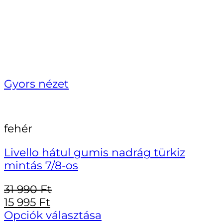
Gyors nézet
fehér
Livello hátul gumis nadrág türkiz
mintás 7/8-os
31 990
Ft
15 995
Ft
Opciók választása