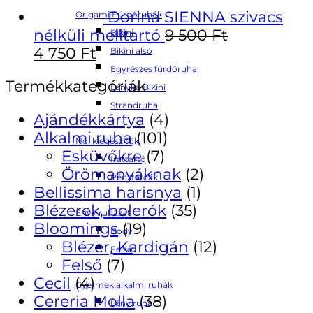
Dorina SIENNA szivacs
Origami Fürdőruhák
nélküli melltartó
9 500
Ft
Bikini
4 750
Ft
Bikini alsó
Egyrészes fürdőruha
Termékkategóriák
Lányka Bikini
Strandruha
Ajándékkártya
(4)
Alkalmi ruha
(101)
Női kiegészítők
Esküvőkre
(7)
Irattartó
Örömanyáknak
(2)
Pénztárcák
Bellissima harisnya
(1)
Blézerek, bolerók
(35)
Envy ruházat
Bloomings
(19)
Body
Blézer, Kardigán
(12)
Felső
Felső
(7)
Cecil
(4)
Gyermek alkalmi ruhák
Cereria Molla
(38)
Lány ruha