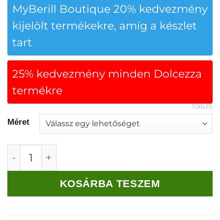
MyBerill Boutique 20% kedvezmény
kijelölt termékekre, amíg a készlet
tart
25% kedvezmény minden Dolcezza
termékre
TÖRLÉS
Méret
Dolcezza "A Tavasz Színei" Nadrág mennyiség
KOSÁRBA TESZEM