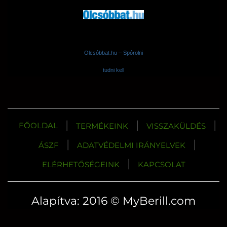
Olcsóbbat.hu – Spórolni
tudni kell
|
|
|
FŐOLDAL
TERMÉKEINK
VISSZAKÜLDÉS
|
|
ÁSZF
ADATVÉDELMI IRÁNYELVEK
|
ELÉRHETŐSÉGEINK
KAPCSOLAT
Alapítva: 2016 © MyBerill.com