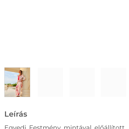
Leírás
Egyedi Festmény mintával előállított