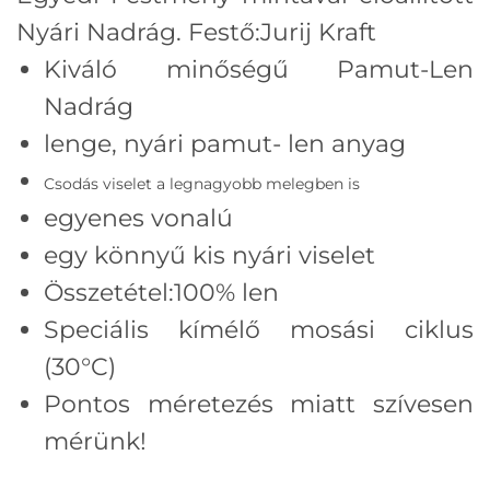
Nyári Nadrág. Festő:
Jurij Kraft
Kiváló minőségű Pamut-Len
Nadrág
lenge, nyári pamut- len anyag
Csodás viselet a legnagyobb melegben is
egyenes vonalú
egy könnyű kis nyári viselet
Összetétel:100% len
Speciális kímélő mosási ciklus
(30°C)
Pontos méretezés miatt szívesen
mérünk!