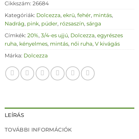
Cikkszám:
26684
Kategóriák:
Dolcezza
,
ekrü
,
fehér
,
mintás
,
Nadrág
,
pink
,
púder
,
rózsaszín
,
sárga
Címkék:
20%
,
3/4-es ujjú
,
Dolcezza
,
egyrészes
ruha
,
kényelmes
,
mintás
,
női ruha
,
V kivágás
Márka:
Dolcezza
LEÍRÁS
TOVÁBBI INFORMÁCIÓK