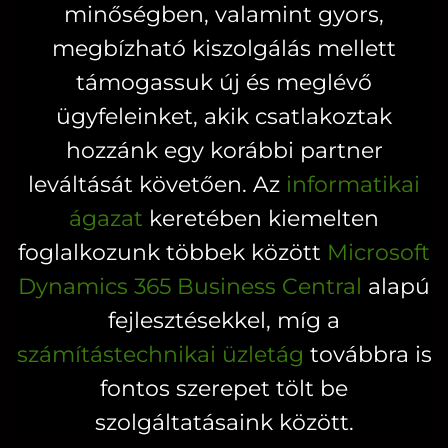
a
a
minőségben, valamint gyors,
termékoldalon
termékoldal
megbízható kiszolgálás mellett
választhatók
választhatók
támogassuk új és meglévő
ki
ki
ügyfeleinket, akik csatlakoztak
hozzánk egy korábbi partner
leváltását követően. Az
informatikai
ágazat
keretében kiemelten
foglalkozunk többek között
Microsoft
Dynamics 365 Business Central
alapú
fejlesztésekkel, míg a
számítástechnikai üzletág
továbbra is
fontos szerepet tölt be
szolgáltatásaink között.