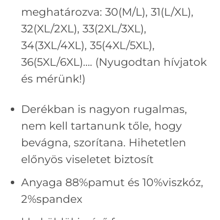
meghatározva: 30(M/L), 31(L/XL),
32(XL/2XL), 33(2XL/3XL),
34(3XL/4XL), 35(4XL/5XL),
36(5XL/6XL)…. (Nyugodtan hívjatok
és mérünk!)
Derékban is nagyon rugalmas,
nem kell tartanunk tőle, hogy
bevágna, szorítana. Hihetetlen
előnyös viseletet biztosít
Anyaga 88%pamut és 10%viszkóz,
2%spandex