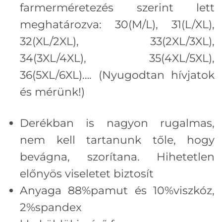
farmerméretezés szerint lett
meghatározva: 30(M/L), 31(L/XL),
32(XL/2XL), 33(2XL/3XL),
34(3XL/4XL), 35(4XL/5XL),
36(5XL/6XL)…. (Nyugodtan hívjatok
és mérünk!)
Derékban is nagyon rugalmas,
nem kell tartanunk tőle, hogy
bevágna, szorítana. Hihetetlen
előnyös viseletet biztosít
Anyaga 88%pamut és 10%viszkóz,
2%spandex