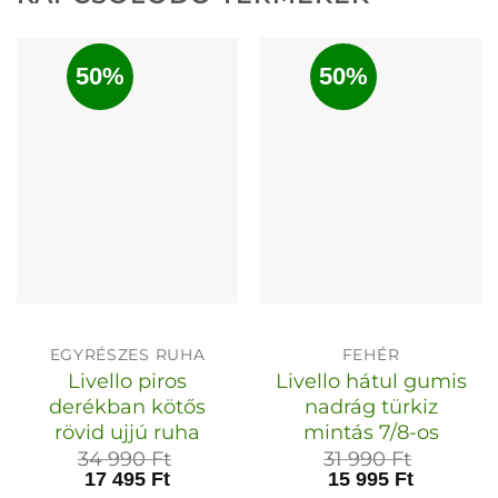
50%
50%
EGYRÉSZES RUHA
FEHÉR
Livello piros
Livello hátul gumis
derékban kötős
nadrág türkiz
rövid ujjú ruha
mintás 7/8-os
34 990
Ft
31 990
Ft
17 495
Ft
15 995
Ft