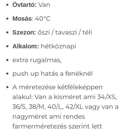
Van
Övtartó:
: 40°C
Mosás
őszi / tavaszi / téli
Szezon:
hétköznapi
Alkalom:
extra rugalmas,
push up hatás a fenéknél
A méretezése kétféleképpen
alakul: Van a kisméret ami 34/XS,
36/S, 38/M, 40/L, 42/XL vagy van a
nagyméret ami rendes
farmerméretezés szerint lett