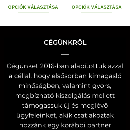
OPCIÓK VÁLASZTÁSA
OPCIÓK VÁLASZTÁSA
Ennek
Ennek
a
a
terméknek
terméknek
több
több
CÉGÜNKRŐL
variációja
variációja
van.
van.
Cégünket 2016-ban alapítottuk azzal
A
A
a céllal, hogy elsősorban kimagasló
változatok
változatok
a
a
minőségben, valamint gyors,
termékoldalon
termékoldal
megbízható kiszolgálás mellett
választhatók
választhatók
támogassuk új és meglévő
ki
ki
ügyfeleinket, akik csatlakoztak
hozzánk egy korábbi partner