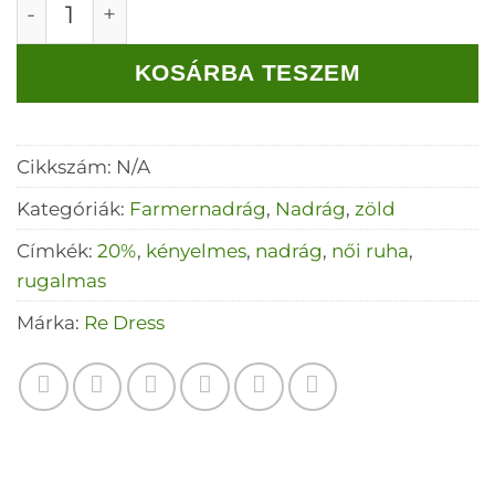
Farmernadrág Pamut Push up, trapéz Farmerk
KOSÁRBA TESZEM
Cikkszám:
N/A
Kategóriák:
Farmernadrág
,
Nadrág
,
zöld
Címkék:
20%
,
kényelmes
,
nadrág
,
női ruha
,
rugalmas
Márka:
Re Dress