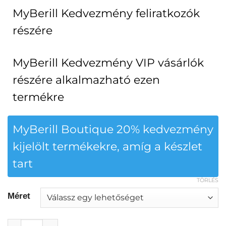
MyBerill Kedvezmény feliratkozók
részére
MyBerill Kedvezmény VIP vásárlók
részére alkalmazható ezen
termékre
MyBerill Boutique 20% kedvezmény
kijelölt termékekre, amíg a készlet
tart
TÖRLÉS
Méret