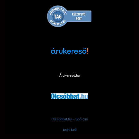
Árukereső.hu
Olcsóbbat.hu – Spórolni
tudni kell