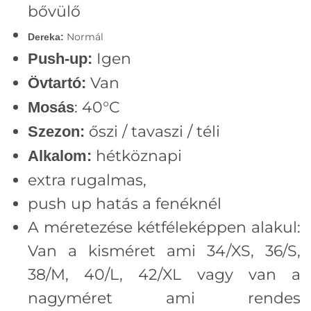
bővülő
Normál
Dereka:
Igen
Push-up:
Van
Övtartó:
: 40°C
Mosás
őszi / tavaszi / téli
Szezon:
hétköznapi
Alkalom:
extra rugalmas,
push up hatás a fenéknél
A méretezése kétféleképpen alakul:
Van a kisméret ami 34/XS, 36/S,
38/M, 40/L, 42/XL vagy van a
nagyméret ami rendes